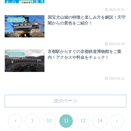
2023.03.01
国宝犬山城の特徴と楽しみ方を解説！天守
おでかけ
閣からの景色をご紹介！
2023.02.18
京都駅からすぐの京都鉄道博物館をご案
おでかけ
内！アクセスや料金をチェック！
2023.02.12
次のページ
前
次
1
10
11
12
14