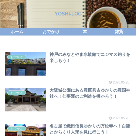
YOSHI-LOG
ホーム
おでかけ
本
雑貨
神戸のみなとやま水族館でニジマス釣りを
おでかけ
楽しもう！
2023.05.28
大阪城公園にある豊臣秀吉ゆかりの豊国神
おでかけ
社へ！仕事運のご利益を授かろう！
2023.05.26
名古屋で織田信長ゆかりの万松寺へ！白龍
おでかけ
とからくり人形を見に行こう！