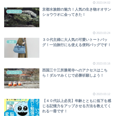
2023.04.02
京都水族館の魅力！人気の生き物オオサン
おでかけ
ショウウオに会ってきた！
2023.03.24
３０代主婦に大人気の可愛いトートバッ
雑貨
グ！一泊旅行にも使える便利バッグです！
2023.03.16
西国三十三所勝尾寺へのアクセスはこち
おでかけ
ら！ダルマみくじで必勝祈願しよう！
2023.03.12
【４０代以上必見】年齢とともに低下を感
本
じる記憶力をアップさせる方法を教えてく
れる一冊です！