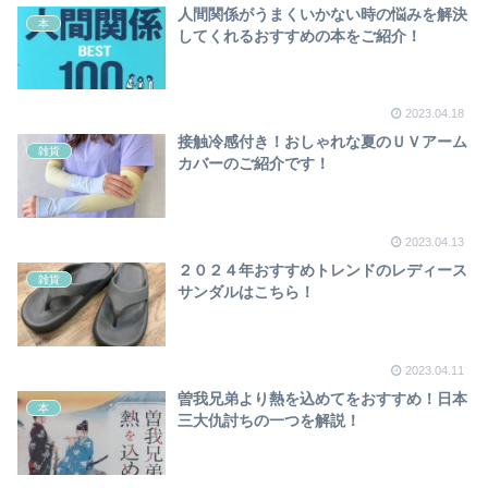
人間関係がうまくいかない時の悩みを解決
本
してくれるおすすめの本をご紹介！
2023.04.18
接触冷感付き！おしゃれな夏のＵＶアーム
雑貨
カバーのご紹介です！
2023.04.13
２０２４年おすすめトレンドのレディース
雑貨
サンダルはこちら！
2023.04.11
曽我兄弟より熱を込めてをおすすめ！日本
本
三大仇討ちの一つを解説！