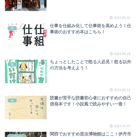
2023.05.22
仕事を仕組み化して仕事術を高めよう！仕
本
事術のおすすめ本はこちら！
2023.05.19
ちょっとしたことで怒る人必見！怒る以外
本
の方法を考えよう！
2023.05.11
読書が苦手な読書初心者におすすめの自己
本
啓発本です！小説風で読みやすい一冊！
2023.05.07
関西でおすすめ昆虫博物館はここ！伊丹市
おでかけ