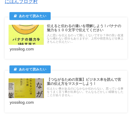
にほんブログ村
伝えると伝わるの違いを理解しよう！バナナの
魅力を１００文字で伝えてください
人に思いを伝えるのって難しくないですか？仲の良い友達
なら構わない部分もありますが、上司や得意先など仕事上
きちんと伝えたい...
yossilog.com
【つながるための言葉】ビジネス本を読んで言
葉の伝え方をマスターしよう！
伝えたい事があるのになかなか伝わらない。思っている事
をうまく言う事が出来ない。そんなもどかしい経験をした
ことがありません...
yossilog.com