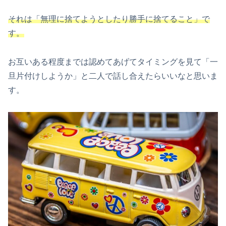
それは「無理に捨てようとしたり勝手に捨てること」で
す。
お互いある程度までは認めてあげてタイミングを見て「一
旦片付けしようか」と二人で話し合えたらいいなと思いま
す。