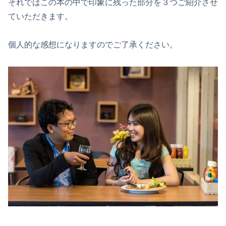
それではこの本の中で印象に残った部分を３つご紹介させ
ていただきます。
個人的な感想になりますのでご了承ください。