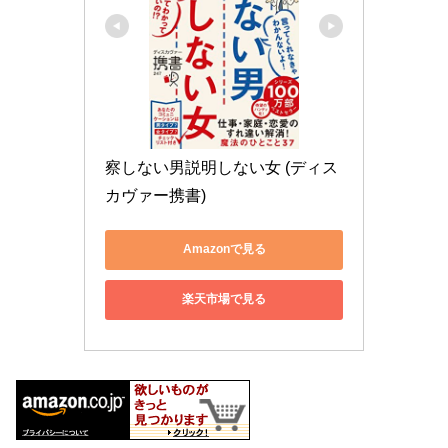
察しない男説明しない女 (ディス
カヴァー携書)
Amazonで見る
楽天市場で見る