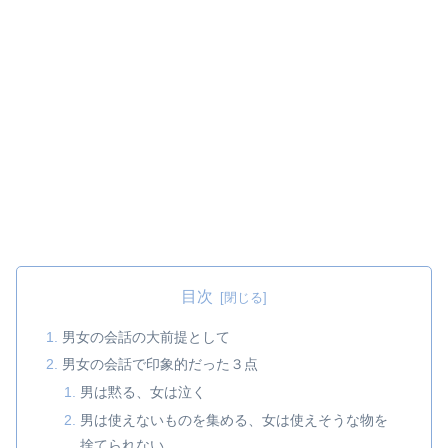
目次
男女の会話の大前提として
男女の会話で印象的だった３点
男は黙る、女は泣く
男は使えないものを集める、女は使えそうな物を
捨てられない