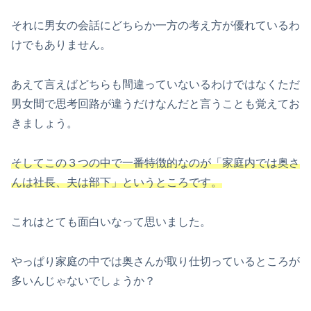
それに男女の会話にどちらか一方の考え方が優れているわ
けでもありません。
あえて言えばどちらも間違っていないるわけではなくただ
男女間で思考回路が違うだけなんだと言うことも覚えてお
きましょう。
そしてこの３つの中で一番特徴的なのが「
家庭内では
奥さ
んは社長、夫は部下」というところです。
これはとても面白いなって思いました。
やっぱり家庭の中では奥さんが取り仕切っているところが
多いんじゃないでしょうか？