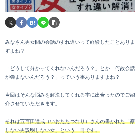
みなさん男女間の会話のすれ違いって経験したことありま
すよね？
「どうして分かってくれないんだろう？」とか「何故会話
が弾まないんだろう？」っていう事ありますよね？
今回はそんな悩みを解決してくれる本に出合ったのでご紹
介させていただきます。
それは五百田達成（いおたたつなり）さんの書かれた「察
しない男説明しない女」という一冊です。