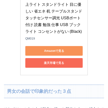
上ライト スタンドライト 目に優
しい 省エネ 机 テーブルスタンド 
タッチセンサー調光 USBポート
付け 読書 勉強 仕事 USB ブック
ライト コンセントがない (Black)
QM019
Amazonで見る
楽天市場で見る
男女の会話で印象的だった３点