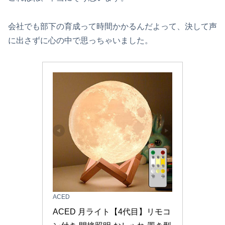
会社でも部下の育成って時間かかるんだよって、決して声
に出さずに心の中で思っちゃいました。
ACED
ACED 月ライト【4代目】リモコ