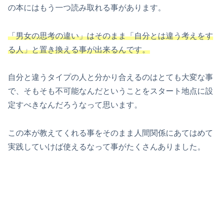
の本にはもう一つ読み取れる事があります。
「男女の思考の違い」はそのまま「自分とは違う考えをす
る人」と置き換える事が出来るんです。
自分と違うタイプの人と分かり合えるのはとても大変な事
で、そもそも不可能なんだということをスタート地点に設
定すべきなんだろうなって思います。
この本が教えてくれる事をそのまま人間関係にあてはめて
実践していけば使えるなって事がたくさんありました。