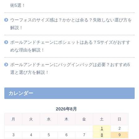
術5選！
ウーフォスのサイズ感は？かかとは余る？失敗しない選び方を
解説！
ボールアンドチェーンにポシェットはある？Sサイズがおすす
めな理由を解説！
ボールアンドチェーンにバッグインバッグは必要？おすすめ5
選と選び方を解説！
カレンダー
2026年8月
月
火
水
木
金
土
日
1
2
3
4
5
6
7
8
9