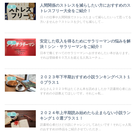
人間関係のストレスを減らしたい方におすすめのス
本
トレスフリー大全をご紹介！
日々の仕事や人間関係でストレスたまって減らしたいって思ってる
方いませんか？ストレスを少しでも減らして...
安定した収入を得るためにサラリーマンの悩みを解
本
決！シン・サラリーマンをご紹介！
日本で働くすべてのサラリーマンへおすすめしたい本があります。
それは登録者６０万人を超える人気ユーチュ...
２０２３年下半期おすすめ小説ランキングベスト１
本
０プラス１
みなさん２０２３年はたくさん本を読めましたか？読書初心者にお
すすめの小説教えてほしいです。それじゃ私...
２０２４年上半期読み始めたら止まらない小説ラン
本
キング１０選プラス１！
読書初心者だけど小説にチャレンジしてみたいです！それじゃ人気
のおすすめ10作品をご紹介させていただき...