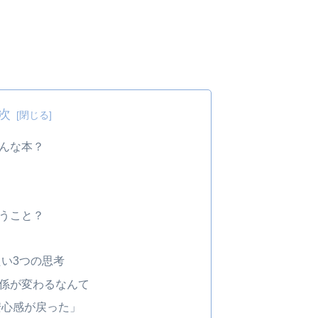
次
んな本？
？
うこと？
い3つの思考
係が変わるなんて
安心感が戻った」