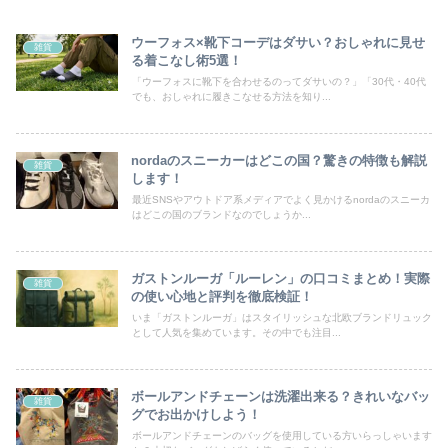
ウーフォス×靴下コーデはダサい？おしゃれに見せ
雑貨
る着こなし術5選！
「ウーフォスに靴下を合わせるのってダサいの？」「30代・40代
でも、おしゃれに履きこなせる方法を知り...
nordaのスニーカーはどこの国？驚きの特徴も解説
雑貨
します！
最近SNSやアウトドア系メディアでよく見かけるnordaのスニーカ
はどこの国のブランドなのでしょうか...
ガストンルーガ「ルーレン」の口コミまとめ！実際
雑貨
の使い心地と評判を徹底検証！
いま「ガストンルーガ」はスタイリッシュな北欧ブランドリュック
として人気を集めています。その中でも注目...
ボールアンドチェーンは洗濯出来る？きれいなバッ
雑貨
グでお出かけしよう！
ボールアンドチェーンのバッグを使用している方いらっしゃいます