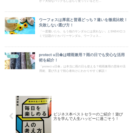
か？大切なバッグもしばらく使っているとだ...
ウーフォスは厚底と普通どっち？違いを徹底比較！
雑貨
失敗しない選び方！
「一度履いたら、もう他のサンダルには戻れない」とSNSや口コ
ミで話題のリカバリーサンダル、ウーフォス...
protect u日傘は晴雨兼用？雨の日でも安心な活用
雑貨
術を紹介！
「protect u日傘」は本当に雨の日も使える？晴雨兼用の意味や活
用術、選び方まで初心者向けにわかりやすく解説！
ビジネス本ベストセラーのご紹介！遊び
方を学んで人生ハッピーに過ごそう！