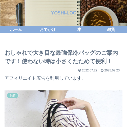
YOSHI-LOG
ホーム
おでかけ
本
雑貨
おしゃれで大き目な最強保冷バッグのご案内
です！使わない時は小さくたためて便利！
2022.07.22
2025.02.23
アフィリエイト広告を利用しています。
雑貨