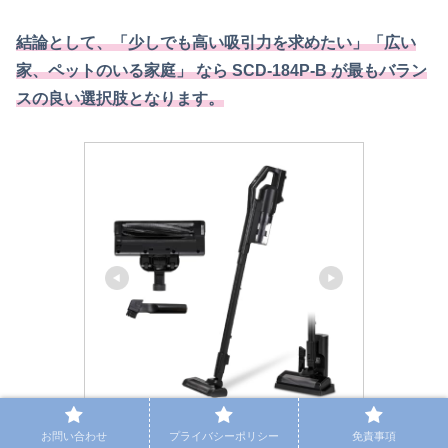
結論として、「少しでも高い吸引力を求めたい」「広い
家、ペットのいる家庭」 なら SCD-184P-B が最もバラン
スの良い選択肢となります。
アイリスオーヤマ(IRIS OHYAMA)
お問い合わせ
プライバシーポリシー
免責事項
【置くだけ充電スタンド付き】 