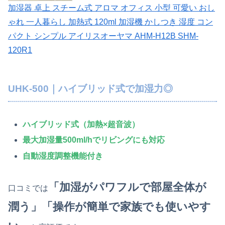
加湿器 卓上 スチーム式 アロマ オフィス 小型 可愛い おし
ゃれ 一人暮らし 加熱式 120ml 加湿機 かしつき 湿度 コン
パクト シンプル アイリスオーヤマ AHM-H12B SHM-
120R1
UHK-500｜ハイブリッド式で加湿力◎
ハイブリッド式（加熱×超音波）
最大加湿量500ml/hでリビングにも対応
自動湿度調整機能付き
「加湿がパワフルで部屋全体が
口コミでは
潤う」「操作が簡単で家族でも使いやす