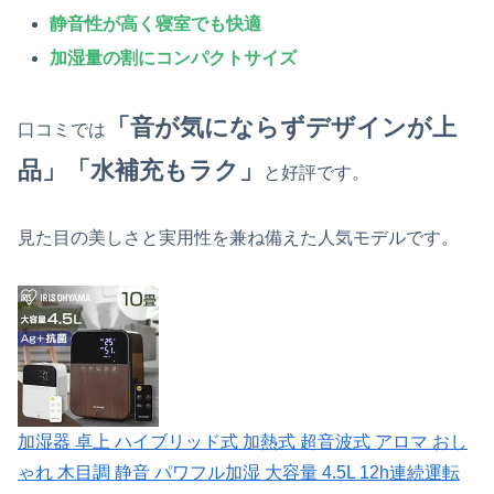
静音性が高く寝室でも快適
加湿量の割にコンパクトサイズ
「音が気にならずデザインが上
口コミでは
品」「水補充もラク」
と好評です。
見た目の美しさと実用性を兼ね備えた人気モデルです。
加湿器 卓上 ハイブリッド式 加熱式 超音波式 アロマ おし
ゃれ 木目調 静音 パワフル加湿 大容量 4.5L 12h連続運転