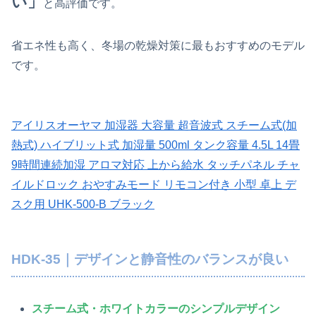
い」
と高評価です。
省エネ性も高く、冬場の乾燥対策に最もおすすめのモデル
です。
アイリスオーヤマ 加湿器 大容量 超音波式 スチーム式(加
熱式) ハイブリット式 加湿量 500ml タンク容量 4.5L 14畳
9時間連続加湿 アロマ対応 上から給水 タッチパネル チャ
イルドロック おやすみモード リモコン付き 小型 卓上 デ
スク用 UHK-500-B ブラック
HDK-35｜デザインと静音性のバランスが良い
スチーム式・ホワイトカラーのシンプルデザイン