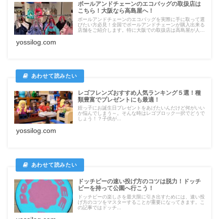
ボールアンドチェーンのエコバッグの取扱店は
こちら！大阪なら高島屋へ！
ボールアンドチェーンのエコバッグを実際に手に取って選
びたい方必見！全国でボールアンドチェーンが購入出来る
店舗をご紹介します。特に大阪での取扱店は高島屋が人気
です。
yossilog.com
レゴフレンズおすすめ人気ランキング５選！種
類豊富でプレゼントにも最適！
姪っ子にお誕生日プレゼントをあげたいんだけど何がいい
か悩んでしまう～。そんな時はレゴブロック一択でどうで
しょう！？子供が...
yossilog.com
ドッチビーの速い投げ方のコツは脱力！ドッチ
ビーを持って公園へ行こう！
ドッチビーの楽しさを最大限に引き出すためには、速い投
げ方のコツをマスターすることが重要になってきます。こ
の記事ではドッチ...