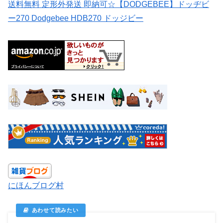
送料無料 定形外発送 即納可☆【DODGEBEE】ドッヂビ
ー270 Dodgebee HDB270 ドッジビー
にほんブログ村