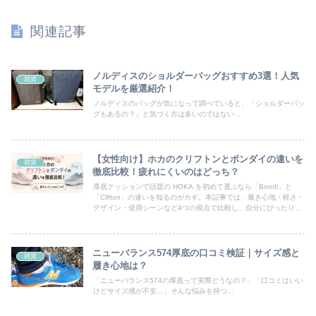
関連記事
ノルディスのショルダーバッグおすすめ3選！人気
雑貨
モデルを厳選紹介！
ノルディスのバッグが気になって調べていると、「ショルダーバッ
グもあるの？」と気づく方は多いのではない...
【女性向け】ホカのクリフトンとボンダイの違いを
雑貨
徹底比較！疲れにくいのはどっち？
厚底クッションで話題の HOKA を初めて選ぶなら「Bondi」と
「Clifton」の違いを知るのがカギ。本記事では、履き心地・軽さ・
デザイン・使用シーンなど4つの視点で比較し、自分にぴったりの
一足を見つけるための選び方をわかりやすく解説します。
ニューバランス574厚底の口コミ検証｜サイズ感と
雑貨
履き心地は？
「ニューバランス574の厚底って実際どうなの？」「口コミはいい
けどサイズ感が不安…」そんな悩みを持つ...