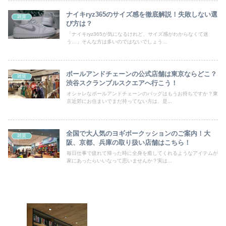
ナイキryz365のサイズ感を徹底解説！失敗しない選
雑貨
び方は？
「ナイキryz365が気になるけれど、サイズ感がわからなくて迷
う…」そんな方は多いのではないでしょう...
ボールアンドチェーンの公式店舗は東京ならどこ？
雑貨
渋谷スクランブルスクエアへ行こう！
オシャレなボールアンドチェーンのバッグはもうお持ちですか？東
京近郊にお住まいでまだ持ってない方は、是...
全国で大人気のヨギボークッションのご案内！大
雑貨
阪、京都、兵庫の取り扱い店舗はこちら！
毎日仕事で疲れて帰った時に全身を癒してくれるようなアイテムが
家にあったらいいなって思いませんか？実は...