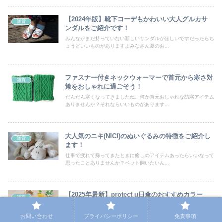
【2024年版】靴下コーデもかわいい大人グルカサ
雑貨
ンダルをご紹介です！
みんながまだ持っていない新しいサンダルがほしいですだったらち
ょうどいいものがありますよみなさん夏のお...
ファスナー付きネックウォーマーで首元から寒さ対
雑貨
策をおしゃれに過ごそう！
だんだん寒くなってきましたね。何か首元おしゃれな防寒アイテム
ありませんか？それならいいものがあります...
大人気のニキ(NICI)のぬいぐるみの特徴をご紹介し
雑貨
ます！
仕事で疲れて帰ってきたときに癒しのアイテムあったらいいなって
思ったことありませんか？ペット飼いたいん...
【2025年最新】protect u日傘のおすすめカラー
雑貨
TOP3とは？
「日傘を買いたいけど、何色にしようか悩んでなかなか決められな
お問い合わせ
プライバシーポリシー
免責事項
い…」という方いてませんか？！2025年...