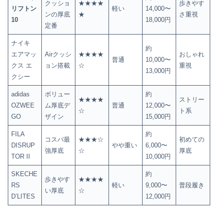
クッショ
★★★★
歩きやす
リフトン
軽い
14,000〜
ンの厚底
★
さ重視
10
18,000円
定番
ナイキ
約
エアマッ
Airクッシ
★★★★
おしゃれ
普通
10,000〜
クス エ
ョン搭載
☆
重視
13,000円
クシー
adidas
ボリュー
約
★★★★
ストリー
OZWEE
ム厚底デ
普通
12,000〜
☆
ト系
GO
ザイン
15,000円
FILA
約
コスパ最
★★★☆
初めての
DISRUP
やや重い
6,000〜
強厚底
☆
厚底
TOR II
10,000円
SKECHE
約
歩きやす
★★★★
RS
軽い
9,000〜
普段履き
い厚底
☆
D’LITES
12,000円