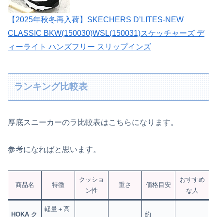
【2025年秋冬再入荷】SKECHERS D’LITES-NEW
CLASSIC BKW(150030)WSL(150031)スケッチャーズ デ
ィーライト ハンズフリー スリップインズ
ランキング比較表
厚底スニーカーのラ比較表はこちらになります。
参考になればと思います。
クッショ
おすすめ
商品名
特徴
重さ
価格目安
ン性
な人
軽量＋高
HOKA ク
約