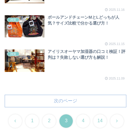
2025.11.16
ボールアンドチェーンMとLどっちが人
雑貨
気？サイズ比較で分かる選び方！
2025.11.15
アイリスオーヤマ加湿器の口コミ検証！評
雑貨
判は？失敗しない選び方も解説！
2025.11.09
次のページ
前
次
1
2
3
4
14