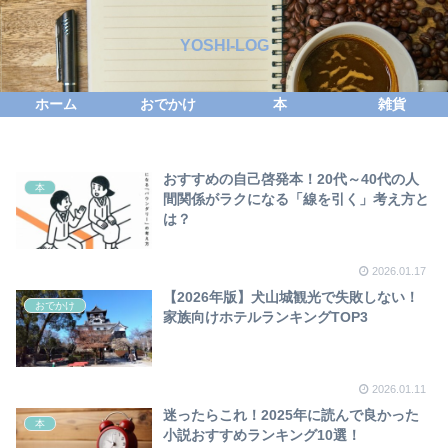
YOSHI-LOG
ホーム
おでかけ
本
雑貨
おすすめの自己啓発本！20代～40代の人
本
間関係がラクになる「線を引く」考え方と
は？
2026.01.17
【2026年版】犬山城観光で失敗しない！
おでかけ
家族向けホテルランキングTOP3
2026.01.11
迷ったらこれ！2025年に読んで良かった
本
小説おすすめランキング10選！