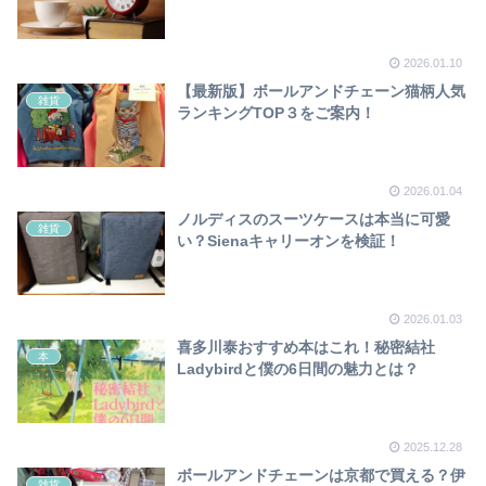
2026.01.10
【最新版】ボールアンドチェーン猫柄人気
雑貨
ランキングTOP３をご案内！
2026.01.04
ノルディスのスーツケースは本当に可愛
雑貨
い？Sienaキャリーオンを検証！
2026.01.03
喜多川泰おすすめ本はこれ！秘密結社
本
Ladybirdと僕の6日間の魅力とは？
2025.12.28
ボールアンドチェーンは京都で買える？伊
雑貨