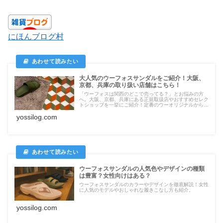
にほんブログ村
大人気のウーフォスサンダルをご紹介！大阪、
京都、兵庫の取り扱い店舗はこちら！
「ウーフォスは関西のどこで売ってる？」とお悩みの方
へ。大阪、京都、兵庫にある正規取扱店やおすすめセレク
トショップを一挙にご紹介！定番のウーオリジナルから厚
底モデルまで、実際の品揃えやサイズ在庫が揃う狙い目の
yossilog.com
店舗をブログでチェック！
ウーフォスサンダルの人気色やデザインの種類
は豊富？女性向けはある？
ウーフォスサンダルのカラーやデザインを徹底解説！女性
に人気のモデルやおしゃれな履きこなし方も紹介。
yossilog.com