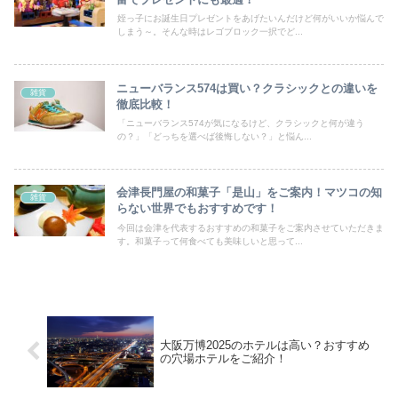
姪っ子にお誕生日プレゼントをあげたいんだけど何がいいか悩んで
しまう～。そんな時はレゴブロック一択でど...
ニューバランス574は買い？クラシックとの違いを
雑貨
徹底比較！
「ニューバランス574が気になるけど、クラシックと何が違う
の？」「どっちを選べば後悔しない？」と悩ん...
会津長門屋の和菓子「是山」をご案内！マツコの知
雑貨
らない世界でもおすすめです！
今回は会津を代表するおすすめの和菓子をご案内させていただきま
す。和菓子って何食べても美味しいと思って...
大阪万博2025のホテルは高い？おすすめ
の穴場ホテルをご紹介！