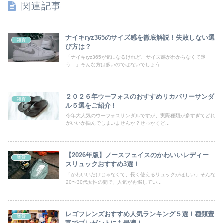
関連記事
ナイキryz365のサイズ感を徹底解説！失敗しない選
雑貨
び方は？
「ナイキryz365が気になるけれど、サイズ感がわからなくて迷
う…」そんな方は多いのではないでしょう...
２０２６年ウーフォスのおすすめリカバリーサンダ
雑貨
ル５選をご紹介！
今年大人気のウーフォスサンダルですが、実際種類が多すぎてどれ
がいいか悩んでしまいませんか？せっかくど...
【2026年版】ノースフェイスのかわいいレディー
雑貨
スリュックおすすめ3選！
「かわいいだけじゃなくて、長く使えるリュックがほしい」そんな
20〜30代女性の間で、人気が再燃してい...
レゴフレンズおすすめ人気ランキング５選！種類豊
雑貨
富でプレゼントにも最適！