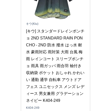
キウ(Kiu)
[キウ] スタンダードレインポンチ
ョ 2ND STANDARD RAIN PON
CHO - 2ND 防水 撥水 はっ水 耐
水 豪雨対応 雨対策 大雨 台風 梅
雨 レインコート スリーブポンチ
ョ 雨具 雨ガッパ 雨合羽 袖付き 
収納袋 ポケット おしゃれ かわい
い 通勤 通学 自転車 アウトドア 
フェス ユニセックス メンズ レデ
ィース 男女兼用 グラデーション
ネイビー K404-249
K404-249