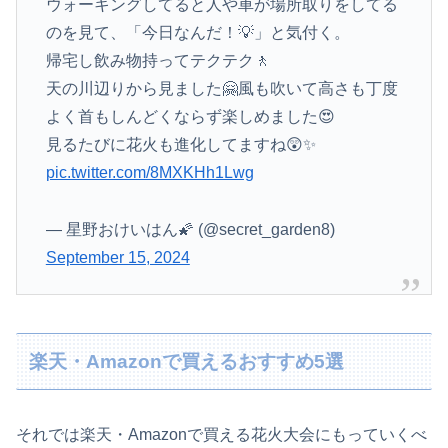
ウォーキングしてると人や車が場所取りをしてる
のを見て、「今日なんだ！💡」と気付く。
帰宅し飲み物持ってテクテク🚶
天の川辺りから見ました🤗風も吹いて高さも丁度
よく首もしんどくならず楽しめました😍
見るたびに花火も進化してますね😲✨
pic.twitter.com/8MXKHh1Lwg
— 星野おけいはん🌠 (@secret_garden8)
September 15, 2024
楽天・Amazonで買えるおすすめ5選
それでは楽天・Amazonで買える花火大会にもっていくべ