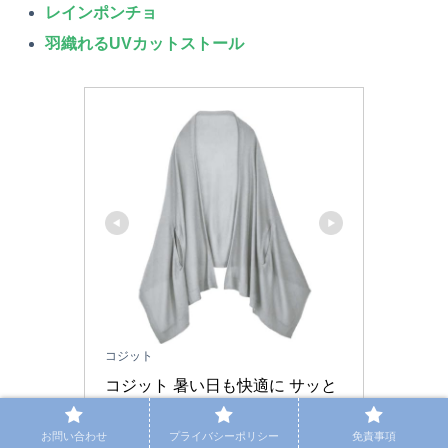
レインポンチョ
羽織れるUVカットストール
コジット
コジット 暑い日も快適に サッと
羽織るだけで 紫外線対策 PRECI
お問い合わせ
プライバシーポリシー
免責事項
OUS UV COOLケープストール 