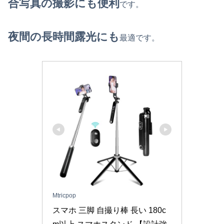
合写真の撮影にも便利
です。
夜間の長時間露光にも
最適です。
Mtricpop
スマホ 三脚 自撮り棒 長い 180c