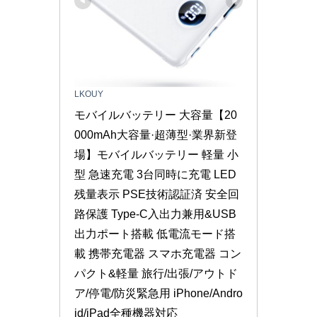
LKOUY
モバイルバッテリー 大容量【20
000mAh大容量·超薄型·業界新登
場】モバイルバッテリー 軽量 小
型 急速充電 3台同時に充電 LED
残量表示 PSE技術認証済 安全回
路保護 Type-C入出力兼用&USB
出力ポート搭載 低電流モード搭
載 携帯充電器 スマホ充電器 コン
パクト&軽量 旅行/出張/アウトド
ア/停電/防災緊急用 iPhone/Andro
id/iPad全種機器対応