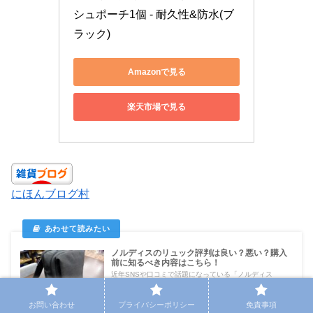
シュポーチ1個 - 耐久性&防水(ブ
ラック)
Amazonで見る
楽天市場で見る
にほんブログ村
ノルディスのリュック評判は良い？悪い？購入
前に知るべき内容はこちら！
近年SNSや口コミで話題になっている「ノルディス
（Nordace）」のリュックをご存じでしょうか。シンプル
でおしゃれな北...
お問い合わせ
プライバシーポリシー
免責事項
yossilog.com