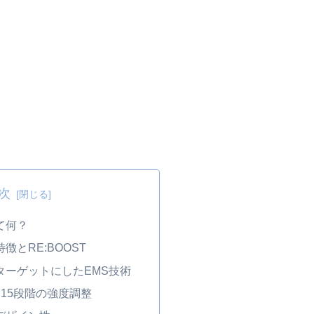
次
て何？
徴とRE:BOOST
ターゲットにしたEMS技術
15段階の強度調整